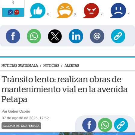
9
0
0
2
7
NOTICIAS GUATEMALA
/
NOTICIAS
/
ALERTAS
Tránsito lento: realizan obras de
mantenimiento vial en la avenida
Petapa
Por Geber Osorio
07 de agosto de 2026, 17:52
CIUDAD DE GUATEMALA