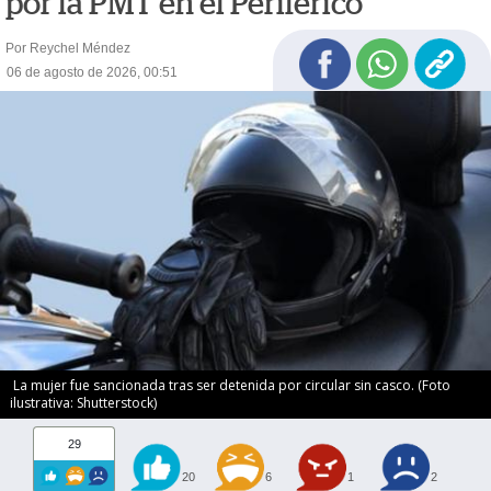
por la PMT en el Periférico
Por Reychel Méndez
06 de agosto de 2026, 00:51
La mujer fue sancionada tras ser detenida por circular sin casco. (Foto
ilustrativa: Shutterstock)
29
20
6
1
2