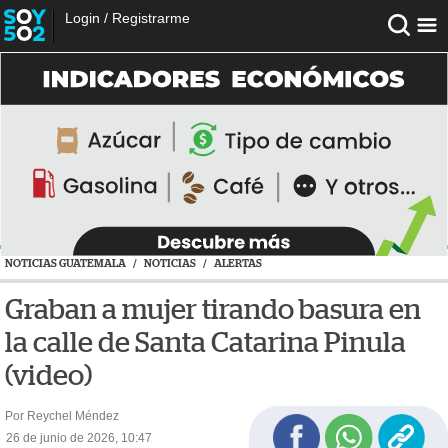
Login
/
Registrarme
NOTICIAS GUATEMALA
/
NOTICIAS
/
ALERTAS
Graban a mujer tirando basura en
la calle de Santa Catarina Pinula
(video)
Por Reychel Méndez
26 de junio de 2026, 10:47