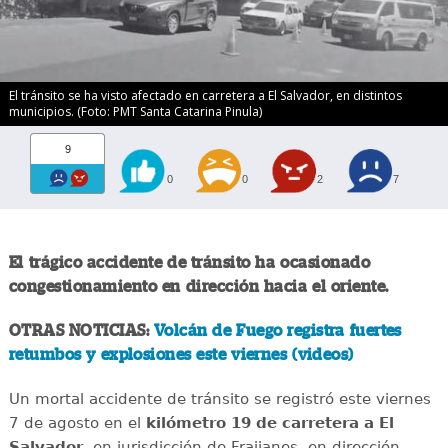
El tránsito se ha visto afectado en carretera a El Salvador, en distintos
municipios. (Foto: PMT Santa Catarina Pinula)
9
0
0
2
7
El trágico accidente de tránsito ha ocasionado
congestionamiento en dirección hacia el oriente.
OTRAS NOTICIAS:
Volcán de Fuego registra fuertes
retumbos y explosiones este viernes (videos)
Un mortal accidente de tránsito se registró este viernes
7 de agosto en el
kilómetro 19 de carretera a El
Salvador
, en jurisdicción de Fraijanes, en dirección