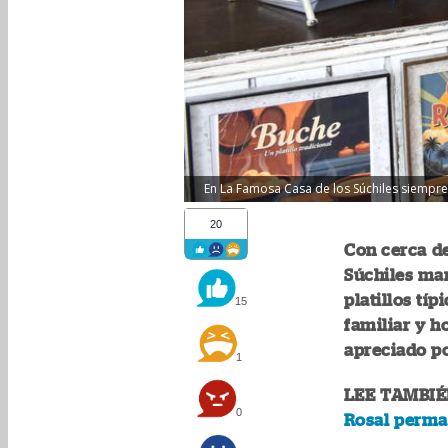
En La Famosa Casa de los Súchiles siempre 
20
Con cerca de
Súchiles man
platillos tí
15
familiar y h
apreciado p
1
LEE TAMBIÉ
0
Rosal perma