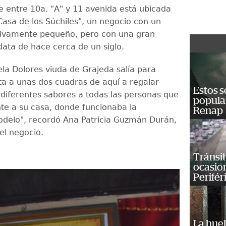
le entre 10a. "A" y 11 avenida está ubicada
asa de los Súchiles", un negocio con un
tivamente pequeño, pero con una gran
data de hace cerca de un siglo.
ela Dolores viuda de Grajeda salía para
 a unas dos cuadras de aquí a regalar
Estos s
 diferentes sabores a todas las personas que
popula
te a su casa, donde funcionaba la
Renap
delo", recordó Ana Patricia Guzmán Durán,
el negocio.
Tránsit
ocasio
Perifér
La huel