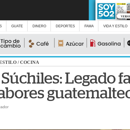
VERS
S
GUATE
DINERO
DEPORTES
FAMA
VIDA Y ESTILO
 ESTILO
/
COCINA
 Súchiles: Legado f
abores guatemalte
rador