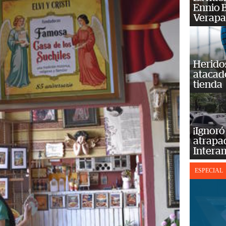
Ennio B
Verapa
Heridos
atacad
tienda
¡Ignoró
atrapad
Intera
ESPECIAL