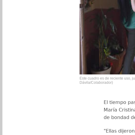
Este cuadro es de reciente uso, ju
Dávila/Colaborador)
El tiempo pas
María Cristi
de bondad de
"Ellas dijer