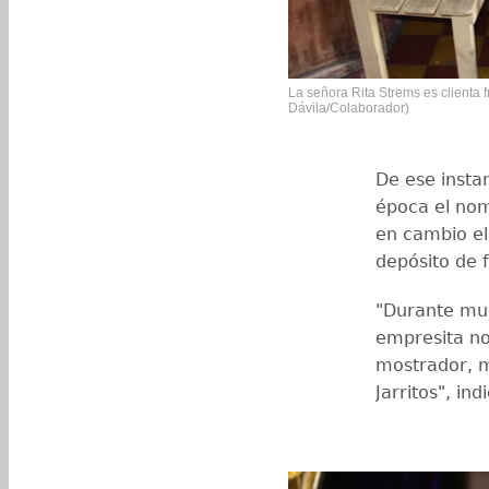
La señora Rita Strems es clienta 
Dávila/Colaborador)
De ese insta
época el nom
en cambio el
depósito de fr
"Durante mu
empresita no
mostrador, m
Jarritos", ind