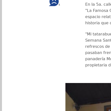
En la 5a. cal
4
"La Famosa C
espacio rela
historia que 
"Mi tatarabu
Semana Santa
refrescos de
pasaban fren
panadería Mo
propietaria d