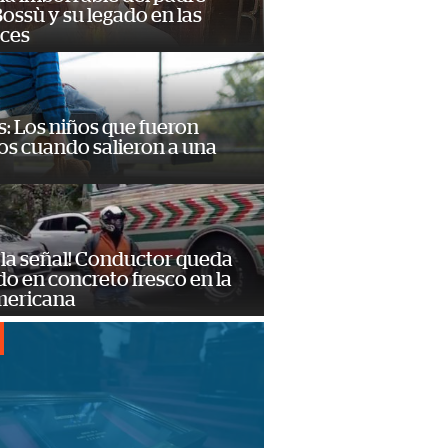
ossù y su legado en las
ces
: Los niños que fueron
os cuando salieron a una
 la señal! Conductor queda
o en concreto fresco en la
mericana