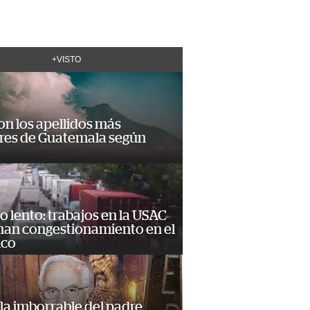
+VISTO
on los apellidos más
res de Guatemala según
o lento: trabajos en la USAC
nan congestionamiento en el
ico
la imborrable del padre