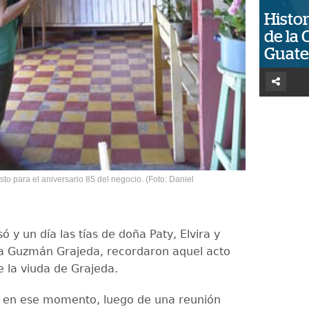
Histor
de la 
Guat
sto para el aniversario 85 del negocio. (Foto: Daniel
ó y un día las tías de doña Paty, Elvira y
na Guzmán Grajeda, recordaron aquel acto
 la viuda de Grajeda.
on en ese momento, luego de una reunión