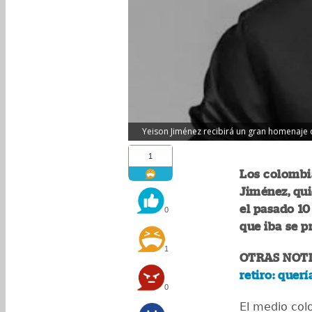
Yeison Jiménez recibirá un gran homenaje d
1
Los colombia
Jiménez, qui
el pasado 10
0
que iba se pr
1
OTRAS NOTI
retiro: quer
0
El medio co