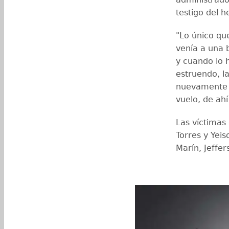
testigo del 
"Lo único qu
venía a una b
y cuando lo h
estruendo, la
nuevamente h
vuelo, de ahí
Las víctimas
Torres y Yei
Marín, Jeffe