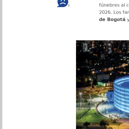
fúnebres al 
0
2026. Los fa
de Bogotá
y