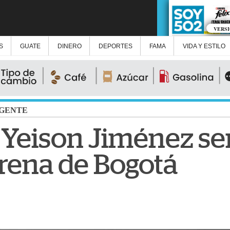
VERS
S
GUATE
DINERO
DEPORTES
FAMA
VIDA Y ESTILO
GENTE
 Yeison Jiménez ser
rena de Bogotá