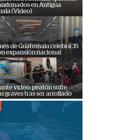
andonados en Antigua
ala (Video)
mes de Guatemala celebra 35
on expansión nacional
ante video: peatón sufre
s graves tras ser arrollado