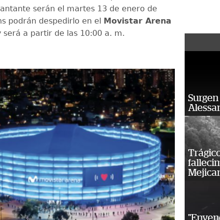
cantante serán el martes 13 de enero de
ns podrán despedirlo en el
Movistar Arena
 será a partir de las 10:00 a. m.
Surgen 
Alessan
Trágico
falleci
Mejica
"Enven