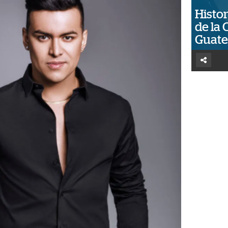
Histor
de la 
Guat