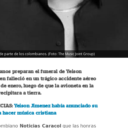
e parte de los colombianos. (Foto: The Music Joint Group)
nos preparan el funeral de Yeison
en falleció en un trágico accidente aéreo
 de enero, luego de que la avioneta en la
ecipitara a tierra.
CIAS:
Yeison Jimenez había anunciado su
ía hacer música cristiana
lombiano
Noticias Caracol
que las honras