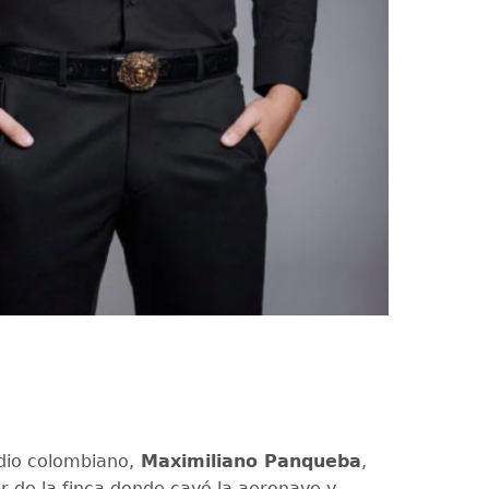
dio colombiano,
Maximiliano Panqueba
,
r de la finca donde cayó la aeronave y