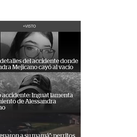
+VISTO
detalles del accidente donde
dra Mejicano cayó al vacío
 accidente: Inguat lamenta
miento de Alessandra
no
enaron a su mamá": perritos