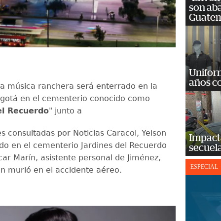
son ab
Guatem
Unifor
años c
 la música ranchera será enterrado en la
ogotá en el cementerio conocido como
el Recuerdo
" junto a
s consultadas por Noticias Caracol, Yeison
Impact
ado en el cementerio Jardines del Recuerdo
secuela
car Marín, asistente personal de Jiménez,
ESPECIAL
n murió en el accidente aéreo.