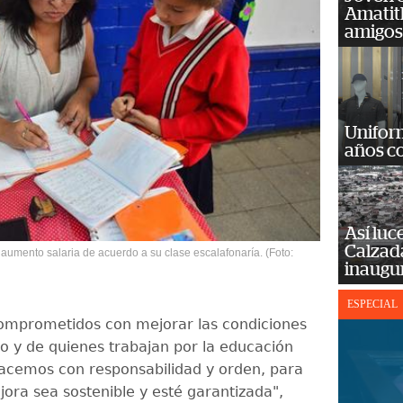
Amatit
amigos
Unifor
años c
Así luc
Calzada
aumento salaria de acuerdo a su clase escalafonaría. (Foto:
inaugu
ESPECIAL
omprometidos con mejorar las condiciones
io y de quienes trabajan por la educación
hacemos con responsabilidad y orden, para
ora sea sostenible y esté garantizada",