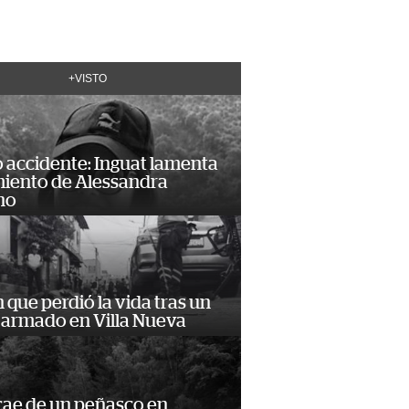
+VISTO
 accidente: Inguat lamenta
miento de Alessandra
no
n que perdió la vida tras un
 armado en Villa Nueva
cae de un peñasco en