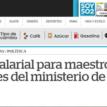
VERS
S
GUATE
DINERO
DEPORTES
FAMA
VIDA Y ESTILO
AS
/
POLÍTICA
larial para maestr
es del ministerio d