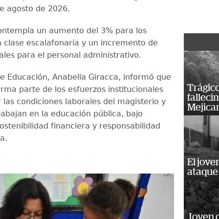
de agosto de 2026.
ontempla un aumento del 3% para los
 clase escalafonaria y un incremento de
es para el personal administrativo.
de Educación, Anabella Giracca, informó que
Trágico
orma parte de los esfuerzos institucionales
falleci
 las condiciones laborales del magisterio y
Mejica
rabajan en la educación pública, bajo
sostenibilidad financiera y responsabilidad
a.
El jove
ataque
Joven 