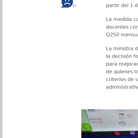
partir del 1 
17
La medida c
docentes con
Q250 mensual
La ministra 
la decisión f
para mejorar
de quienes t
criterios de 
administrativ