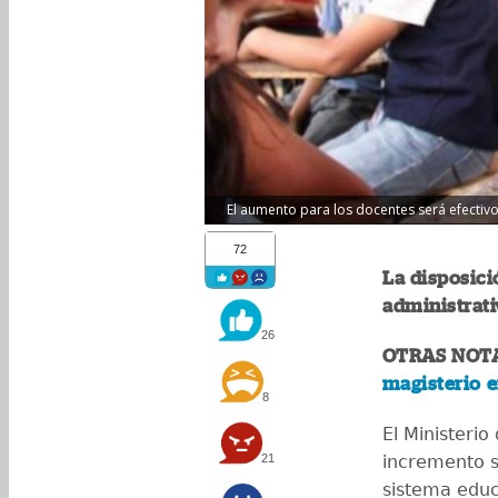
El aumento para los docentes será efectivo
72
La disposici
administrativ
26
OTRAS NOT
magisterio 
8
El Ministeri
21
incremento sa
sistema educa