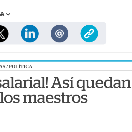
LA
AS
/
POLÍTICA
alarial! Así quedan
 los maestros