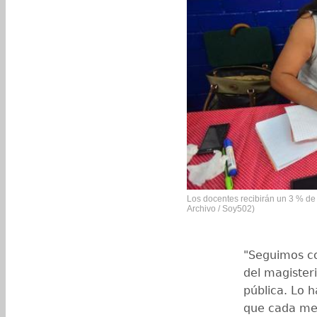
Los docentes recibirán un 3 % de 
Archivo / Soy502)
"Seguimos c
del magister
pública. Lo 
que cada mej