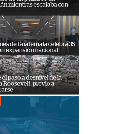
lán mientras escalaba con
mes de Guatemala celebra 35
on expansión nacional
e el paso a desnivel de la
 Roosevelt, previo a
rarse