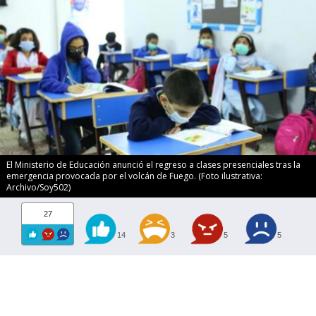
El Ministerio de Educación anunció el regreso a clases presenciales tras la
emergencia provocada por el volcán de Fuego. (Foto ilustrativa:
Archivo/Soy502)
27
14
3
5
5