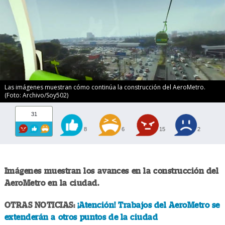
Las imágenes muestran cómo continúa la construcción del AeroMetro.
(Foto: Archivo/Soy502)
31
8
6
15
2
Imágenes muestran los avances en la construcción del
AeroMetro en la ciudad.
OTRAS NOTICIAS:
¡Atención! Trabajos del AeroMetro se
extenderán a otros puntos de la ciudad