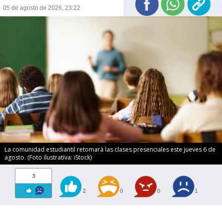
05 de agosto de 2026, 23:22
La comunidad estudiantil retomará las clases presenciales este jueves 6 de
agosto. (Foto ilustrativa: iStock)
3
2
0
0
1