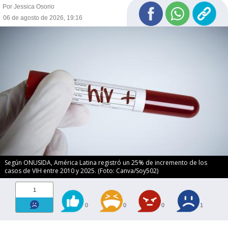
Por Jessica Osorio
06 de agosto de 2026, 19:16
Según ONUSIDA, América Latina registró un 25% de incremento de los
casos de VIH entre 2010 y 2025. (Foto: Canva/Soy502)
1
0
0
0
1