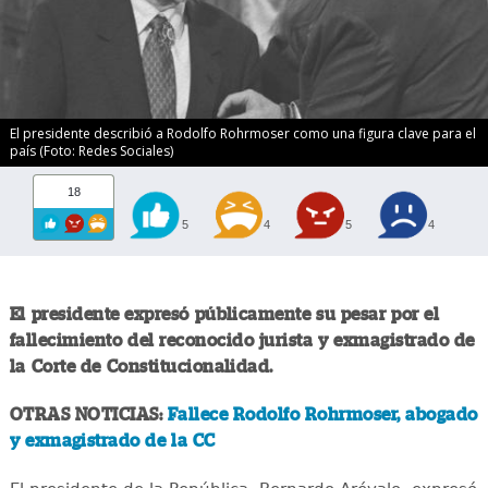
El presidente describió a Rodolfo Rohrmoser como una figura clave para el
país (Foto: Redes Sociales)
18
5
4
5
4
El presidente expresó públicamente su pesar por el
fallecimiento del reconocido jurista y exmagistrado de
la Corte de Constitucionalidad.
OTRAS NOTICIAS:
Fallece Rodolfo Rohrmoser, abogado
y exmagistrado de la CC