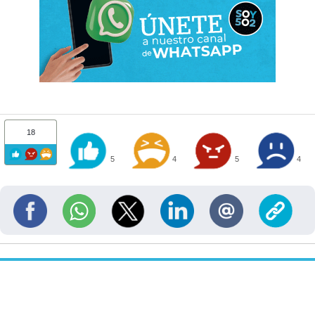
18
5
4
5
4