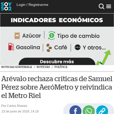
Login
/
Registrarme
NOTICIAS GUATEMALA
/
NOTICIAS
/
POLÍTICA
Arévalo rechaza críticas de Samuel
Pérez sobre AeróMetro y reivindica
el Metro Riel
Por Carlos Álvarez
23 de junio de 2026, 14:18