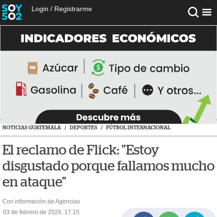
Login
/
Registrarme
NOTICIAS GUATEMALA
/
DEPORTES
/
FÚTBOL INTERNACIONAL
El reclamo de Flick: "Estoy
disgustado porque fallamos mucho
en ataque"
Con información de Agencias
03 de febrero de 2026, 17:15