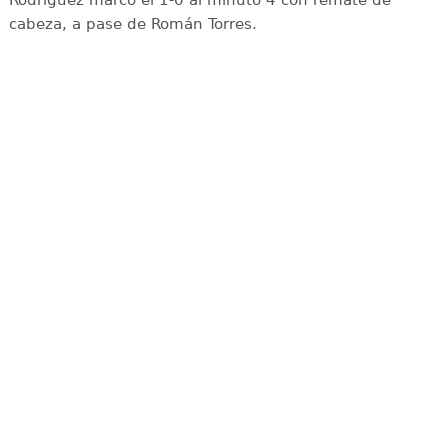
Rodríguez marcó el 1-0 al minuto 4 con remate de
cabeza, a pase de Román Torres.