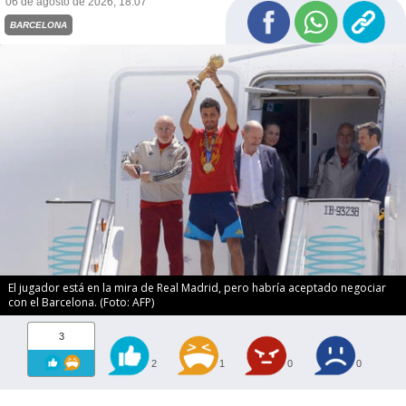
06 de agosto de 2026, 18:07
BARCELONA
El jugador está en la mira de Real Madrid, pero habría aceptado negociar
con el Barcelona. (Foto: AFP)
3
2
1
0
0