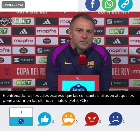
BARCELONA
El entrenador de los culés expresó que las constantes fallas en ataque los
pone a sufrir en los últimos minutos. (Foto: FCB)
1
0
0
0
1