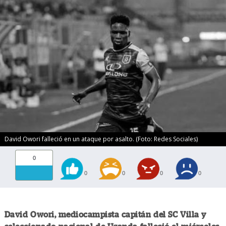
David Owori falleció en un ataque por asalto. (Foto: Redes Sociales)
0
0
0
0
0
David Owori, mediocampista capitán del SC Villa y