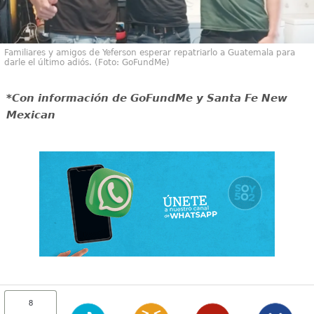
Familiares y amigos de Yeferson esperar repatriarlo a Guatemala para
darle el último adiós. (Foto: GoFundMe)
*Con información de GoFundMe y Santa Fe New
Mexican
8