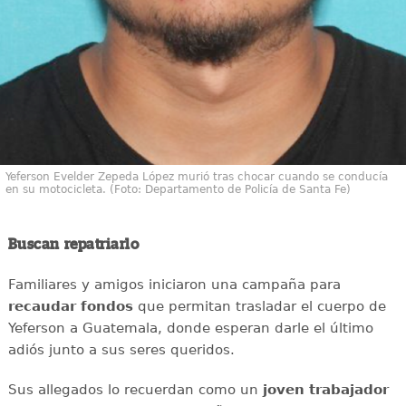
Yeferson Evelder Zepeda López murió tras chocar cuando se conducía
en su motocicleta. (Foto: Departamento de Policía de Santa Fe)
Buscan repatriarlo
Familiares y amigos iniciaron una campaña para
recaudar
fondos
que permitan trasladar el cuerpo de
Yeferson a Guatemala, donde esperan darle el último
adiós junto a sus seres queridos.
Sus allegados lo recuerdan como un
joven
trabajador