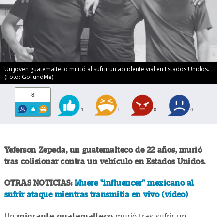
Un joven guatemalteco murió al sufrir un accidente vial en Estados Unidos.
(Foto: GoFundMe)
8
1
1
0
6
Yeferson Zepeda, un guatemalteco de 22 años, murió
tras colisionar contra un vehículo en Estados Unidos.
OTRAS NOTICIAS:
Muere "influencer" mexicano al
sufrir ataque mientras transmitía en vivo (video)
Un
migrante
guatemalteco
murió tras sufrir un