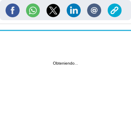
Obteniendo...