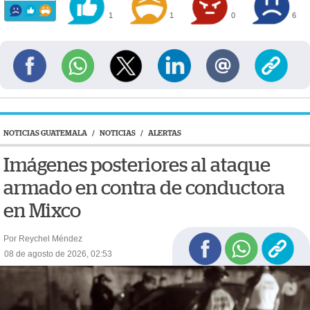
1
1
0
6
NOTICIAS GUATEMALA
/
NOTICIAS
/
ALERTAS
Imágenes posteriores al ataque
armado en contra de conductora
en Mixco
Por Reychel Méndez
08 de agosto de 2026, 02:53