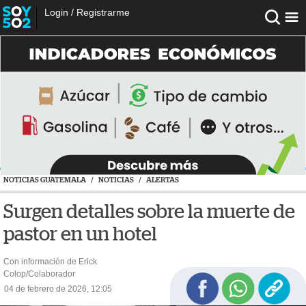
Login
/
Registrarme
NOTICIAS GUATEMALA
/
NOTICIAS
/
ALERTAS
Surgen detalles sobre la muerte de
pastor en un hotel
Con información de Erick
Colop/Colaborador
04 de febrero de 2026, 12:05