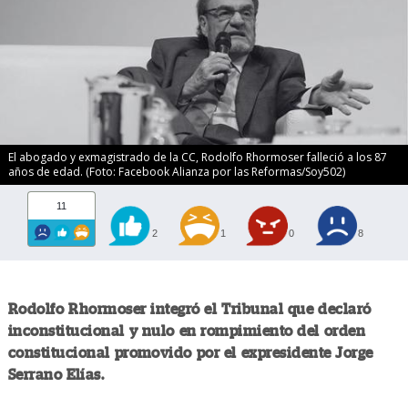
El abogado y exmagistrado de la CC, Rodolfo Rhormoser falleció a los 87
años de edad. (Foto: Facebook Alianza por las Reformas/Soy502)
11
2
1
0
8
Rodolfo Rhormoser integró el Tribunal que declaró
inconstitucional y nulo en rompimiento del orden
constitucional promovido por el expresidente Jorge
Serrano Elías.