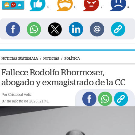
6
11
7
4
NOTICIAS GUATEMALA
/
NOTICIAS
/
POLÍTICA
Fallece Rodolfo Rhormoser,
abogado y exmagistrado de la CC
Por Cristóbal Veliz
07 de agosto de 2026, 21:41