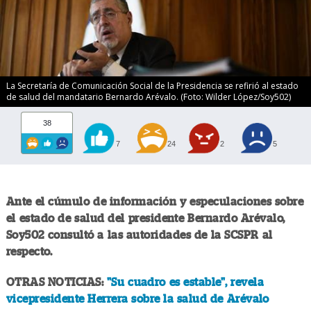
La Secretaría de Comunicación Social de la Presidencia se refirió al estado
de salud del mandatario Bernardo Arévalo. (Foto: Wilder López/Soy502)
38
7
24
2
5
Ante el cúmulo de información y especulaciones sobre
el estado de salud del presidente Bernardo Arévalo,
Soy502 consultó a las autoridades de la SCSPR al
respecto.
OTRAS NOTICIAS:
"Su cuadro es estable", revela
vicepresidente Herrera sobre la salud de Arévalo