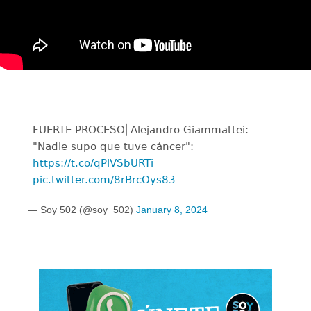
FUERTE PROCESO⎜Alejandro Giammattei:
"Nadie supo que tuve cáncer":
https://t.co/qPlVSbURTi
pic.twitter.com/8rBrcOys83
— Soy 502 (@soy_502)
January 8, 2024