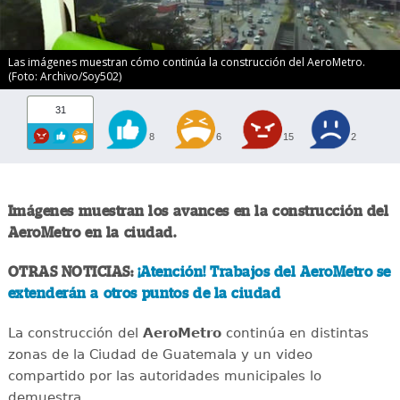
Las imágenes muestran cómo continúa la construcción del AeroMetro.
(Foto: Archivo/Soy502)
31
8
6
15
2
Imágenes muestran los avances en la construcción del
AeroMetro en la ciudad.
OTRAS NOTICIAS:
¡Atención! Trabajos del AeroMetro se
extenderán a otros puntos de la ciudad
La construcción del
AeroMetro
continúa en distintas
zonas de la Ciudad de Guatemala y un video
compartido por las autoridades municipales lo
demuestra.