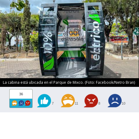
La cabina está ubicada en el Parque de Mixco. (Foto: Facebook/Netro Bran)
36
7
11
8
10