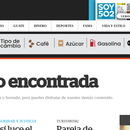
VERS
AS
GUATE
DINERO
DEPORTES
FAMA
VIDA Y ESTILO
o encontrada
 o borrada, pero puedes disfrutar de nuestro demás contenido.
URIDAD Y JUSTICIA
TURISMO502
sí luce el
Pareja de