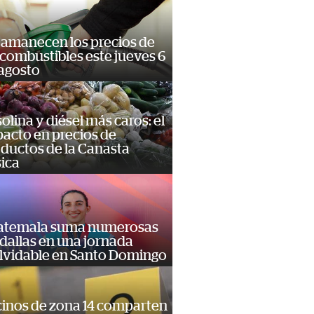
 amanecen los precios de
 combustibles este jueves 6
agosto
olina y diésel más caros: el
acto en precios de
ductos de la Canasta
ica
atemala suma numerosas
allas en una jornada
lvidable en Santo Domingo
inos de zona 14 comparten