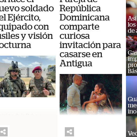
uevo soldado
República
el Ejército,
Dominicana
Así
los
quipado con
comparte
de 
usiles y visión
curiosa
octurna
invitación para
casarse en
Gas
imp
Antigua
pro
Bás
Gu
med
ino
ministro de la Defensa
ional dio a conocer lo que
á el "nuevo soldado
Vec
Una pareja de República