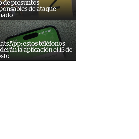
o de presuntos
ponsables de ataque
mado
tsApp: estos teléfonos
derán la aplicación el 15 de
osto
=582254]Méndez