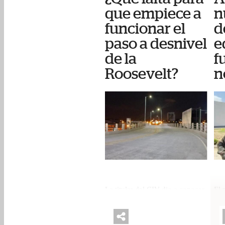
que empiece a
n
funcionar el
d
paso a desnivel
e
de la
f
Roosevelt?
n
La titular del CIV dio a conocer
El 
los trabajos pendientes para que
Nac
empiece a funcionar el paso a
ser